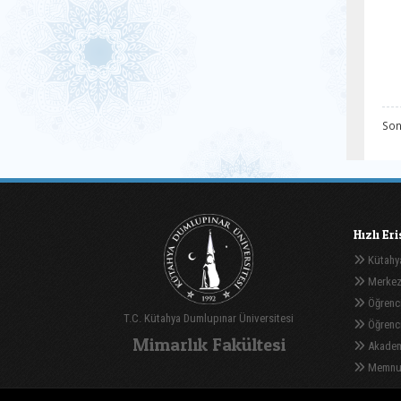
Son
Hızlı Er
Kütahya
Merkez
Öğrenci
T.C. Kütahya Dumlupınar Üniversitesi
Öğrenci 
Mimarlık Fakültesi
Akadem
Memnuni