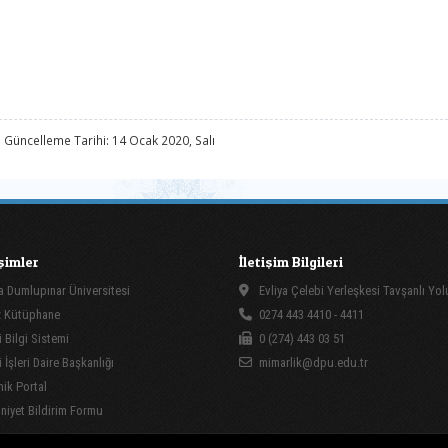
 Güncelleme Tarihi: 14 Ocak 2020, Salı
işimler
İletişim Bilgileri
 Dumlupınar Üniversitesi
Evliya Çelebi Yerleşkesi Tavşanlı Yo
 Kütüphane
0274 443 4410 - 4411
 Bilgi Sistemi
0 (274) 443 03 51
İşleri Daire Başkanlığı
mimarlik@dpu.edu.tr
ik Portal
yet Bildirim Formu