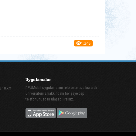
1.248
Uygulamalar
DPUMobil uygulamasını telefonunuza kurarak
lu 10.km
üniversitemiz hakkındaki her şeye cep
telefonunuzdan ulaşabilirsiniz.