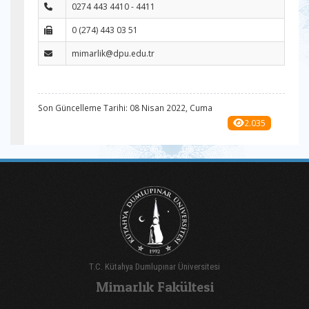
0274 443 4410 - 4411
0 (274) 443 03 51
mimarlik@dpu.edu.tr
Son Güncelleme Tarihi: 08 Nisan 2022, Cuma
2.035
T.C. Kütahya Dumlupınar Üniversitesi
Mimarlık Fakültesi