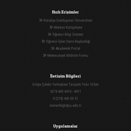
Hızlı Erişimler
Kütahya Dumlupınar Üniversitesi
Merkez Kütüphane
Öğrenci Bilgi Sistemi
Öğrenci İşleri Daire Başkanlığı
Akademik Portal
Memnuniyet Bildirim Formu
İletişim Bilgileri
Evliya Çelebi Yerleşkesi Tavşanlı Yolu 10.km
0274 443 4410 - 4411
0 (274) 443 03 51
mimarlik@dpu.edu.tr
Uygulamalar