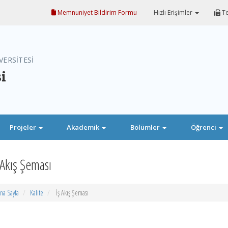
Memnuniyet Bildirim Formu
Hızlı Erişimler
Te
VERSİTESİ
i
Projeler
Akademik
Bölümler
Öğrenci
 Akış Şeması
na Sayfa
Kalite
İş Akış Şeması