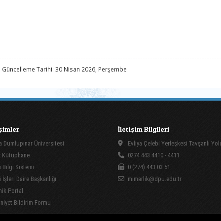
 Güncelleme Tarihi: 30 Nisan 2026, Perşembe
işimler
İletişim Bilgileri
 Dumlupınar Üniversitesi
Evliya Çelebi Yerleşkesi Tavşanlı Yo
 Kütüphane
0274 443 4410 - 4411
 Bilgi Sistemi
0 (274) 443 03 51
İşleri Daire Başkanlığı
mimarlik@dpu.edu.tr
ik Portal
yet Bildirim Formu