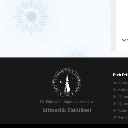
Son
Hızlı Er
Kütahya
Merkez
Öğrenci
T.C. Kütahya Dumlupınar Üniversitesi
Öğrenci 
Mimarlık Fakültesi
Akadem
Memnuni