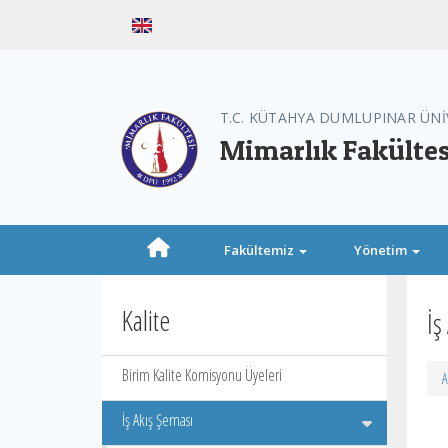
T.C. KÜTAHYA DUMLUPINAR ÜNİ
Mimarlık Fakültes
Fakültemiz
Yönetim
Kalite
İş
Birim Kalite Komisyonu Üyeleri
A
İş Akış Şeması