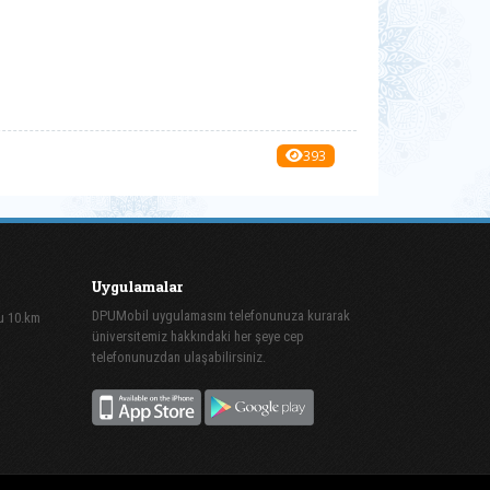
393
Uygulamalar
DPUMobil uygulamasını telefonunuza kurarak
lu 10.km
üniversitemiz hakkındaki her şeye cep
telefonunuzdan ulaşabilirsiniz.