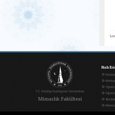
Son
Hızlı Er
Kütahya
Merkez
Öğrenci
T.C. Kütahya Dumlupınar Üniversitesi
Öğrenci 
Mimarlık Fakültesi
Akadem
Memnuni