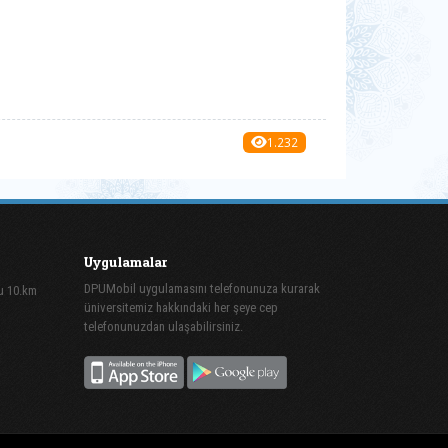
1.232
Uygulamalar
DPUMobil uygulamasını telefonunuza kurarak
lu 10.km
üniversitemiz hakkındaki her şeye cep
telefonunuzdan ulaşabilirsiniz.