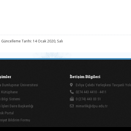
 Güncelleme Tarihi: 14 Ocak 2020, Salı
işimler
İletişim Bilgileri
 Dumlupınar Üniversitesi
Evliya Çelebi Yerleşkesi Tavşanlı Yo
 Kütüphane
0274 443 4410 - 4411
 Bilgi Sistemi
0 (274) 443 03 51
İşleri Daire Başkanlığı
mimarlik@dpu.edu.tr
ik Portal
yet Bildirim Formu